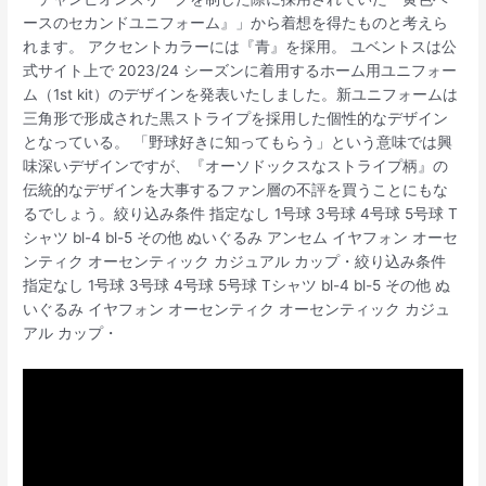
ースのセカンドユニフォーム』」から着想を得たものと考えら
れます。 アクセントカラーには『青』を採用。 ユベントスは公
式サイト上で 2023/24 シーズンに着用するホーム用ユニフォー
ム（1st kit）のデザインを発表いたしました。新ユニフォームは
三角形で形成された黒ストライプを採用した個性的なデザイン
となっている。 「野球好きに知ってもらう」という意味では興
味深いデザインですが、『オーソドックスなストライプ柄』の
伝統的なデザインを大事するファン層の不評を買うことにもな
るでしょう。絞り込み条件 指定なし 1号球 3号球 4号球 5号球 T
シャツ bl-4 bl-5 その他 ぬいぐるみ アンセム イヤフォン オーセ
ンティク オーセンティック カジュアル カップ・絞り込み条件
指定なし 1号球 3号球 4号球 5号球 Tシャツ bl-4 bl-5 その他 ぬ
いぐるみ イヤフォン オーセンティク オーセンティック カジュ
アル カップ・