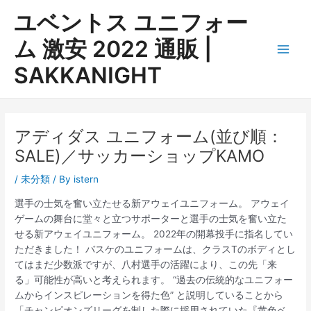
内
ユベントス ユニフォー
容
を
ム 激安 2022 通販 |
ス
Main
SAKKANIGHT
キ
ッ
Men
プ
アディダス ユニフォーム(並び順：
SALE)／サッカーショップKAMO
/
未分類
/ By
istern
選手の士気を奮い立たせる新アウェイユニフォーム。 アウェイ
ゲームの舞台に堂々と立つサポーターと選手の士気を奮い立た
せる新アウェイユニフォーム。 2022年の開幕投手に指名してい
ただきました！ バスケのユニフォームは、クラスTのボディとし
てはまだ少数派ですが、八村選手の活躍により、この先「来
る」可能性が高いと考えられます。 “過去の伝統的なユニフォー
ムからインスピレーションを得た色” と説明していることから
「チャンピオンズリーグを制した際に採用されていた『黄色ベ