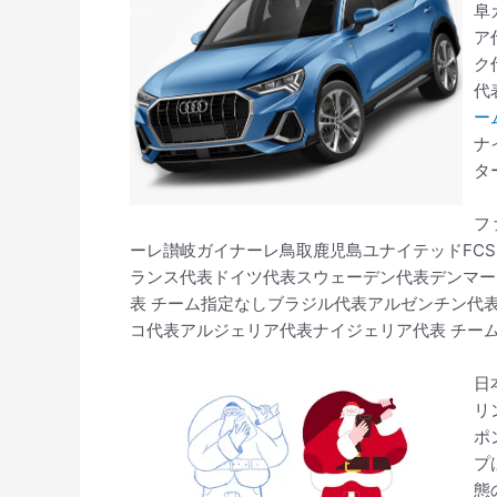
阜
ア
ク
代
ーム
ナ
タ
フ
ーレ讃岐ガイナーレ鳥取鹿児島ユナイテッドFCS
ランス代表ドイツ代表スウェーデン代表デンマー
表 チーム指定なしブラジル代表アルゼンチン代
コ代表アルジェリア代表ナイジェリア代表 チー
日
リ
ポ
プ
態