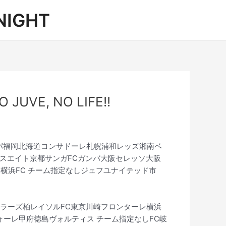
IGHT
E, NO LIFE!!
パ福岡北海道コンサドーレ札幌浦和レッズ湘南ベ
パスエイト京都サンガFCガンバ大阪セレッソ大阪
横浜FC チーム指定なしジェフユナイテッド市
ラーズ柏レイソルFC東京川崎フロンターレ横浜
ォーレ甲府徳島ヴォルティス チーム指定なしFC岐