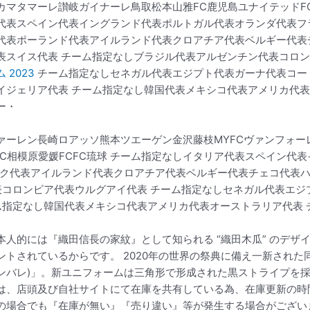
カマタマーレ讃岐ガイナーレ鳥取松本山雅FC鹿児島ユナイテッドFC
代表スペイン代表イングランド代表ポルトガル代表オランダ代表フ
代表ポーランド代表アイルランド代表クロアチア代表ベルギー代表
表スイス代表 チーム指定なしブラジル代表アルゼンチン代表コロ
 2023
チーム指定なしセネガル代表エジプト代表ガーナ代表コー
イジェリア代表 チーム指定なし韓国代表メキシコ代表アメリカ代表
ー・
ァーレン長崎ロアッソ熊本ツエーゲン金沢藤枝MYFCヴァンフォー
C相模原愛媛FCFC琉球 チーム指定なしイタリア代表スペイン代
ク代表アイルランド代表クロアチア代表ベルギー代表チェコ代表
表コロンビア代表ウルグアイ代表 チーム指定なしセネガル代表エ
ム指定なし韓国代表メキシコ代表アメリカ代表オーストラリア代表 
本人的には『織田信長の家紋』として知られる “織田木瓜” のデザ
ントされているからです。 2020年の世界の祭典に備え一新された
ンバレ)」。新ユニフォームは三角形で形成された黒ストライプを
は、店頭及び自社サイトにて在庫を共有している為、在庫更新の時
の場合でも『在庫が無い』『売り違い』等が発生する場合がござい