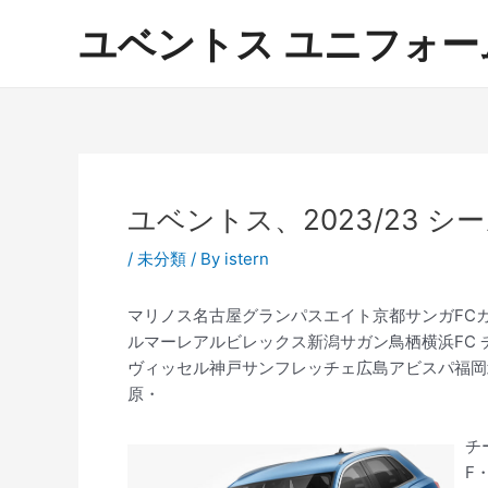
内
ユベントス ユニフォーム 激
容
を
ス
キ
ッ
プ
ユベントス、2023/23 シーズ
/
未分類
/ By
istern
マリノス名古屋グランパスエイト京都サンガFC
ルマーレアルビレックス新潟サガン鳥栖横浜FC
ヴィッセル神戸サンフレッチェ広島アビスパ福岡
原・
チ
F