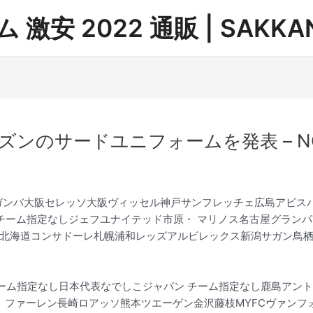
安 2022 通販 | SAKKAN
ンのサードユニフォームを発表 – NO JUV
ガンバ大阪セレッソ大阪ヴィッセル神戸サンフレッチェ広島アビス
 チーム指定なしジェフユナイテッド市原・ マリノス名古屋グラン
北海道コンサドーレ札幌浦和レッズアルビレックス新潟サガン鳥栖
ーム指定なし日本代表なでしこジャパン チーム指定なし鹿島アント
・ ファーレン長崎ロアッソ熊本ツエーゲン金沢藤枝MYFCヴァンフ