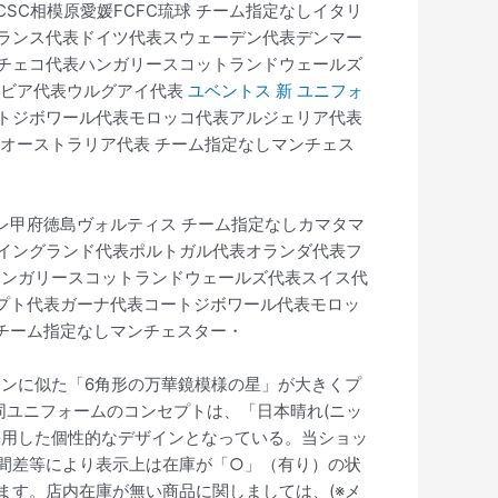
SC相模原愛媛FCFC琉球 チーム指定なしイタリ
ランス代表ドイツ代表スウェーデン代表デンマー
チェコ代表ハンガリースコットランドウェールズ
ンビア代表ウルグアイ代表
ユベントス 新 ユニフォ
トジボワール代表モロッコ代表アルジェリア代表
オーストラリア代表 チーム指定なしマンチェス
レ甲府徳島ヴォルティス チーム指定なしカマタマ
表イングランド代表ポルトガル代表オランダ代表フ
ハンガリースコットランドウェールズ代表スイス代
ジプト代表ガーナ代表コートジボワール代表モロッ
チーム指定なしマンチェスター・
インに似た「6角形の万華鏡模様の星」が大きくプ
同ユニフォームのコンセプトは、「日本晴れ(ニッ
採用した個性的なデザインとなっている。当ショッ
間差等により表示上は在庫が「○」（有り）の状
ます。店内在庫が無い商品に関しましては、(※メ