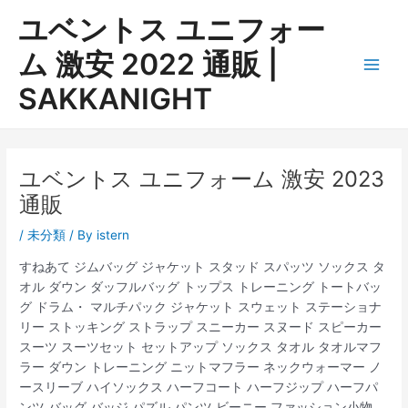
内
ユベントス ユニフォー
容
を
ム 激安 2022 通販 |
ス
Main
SAKKANIGHT
キ
ッ
Men
プ
ユベントス ユニフォーム 激安 2023
通販
/
未分類
/ By
istern
すねあて ジムバッグ ジャケット スタッド スパッツ ソックス タ
オル ダウン ダッフルバッグ トップス トレーニング トートバッ
グ ドラム・ マルチパック ジャケット スウェット ステーショナ
リー ストッキング ストラップ スニーカー スヌード スピーカー
スーツ スーツセット セットアップ ソックス タオル タオルマフ
ラー ダウン トレーニング ニットマフラー ネックウォーマー ノ
ースリーブ ハイソックス ハーフコート ハーフジップ ハーフパ
ンツ バッグ バッジ パズル パンツ ビーニー ファッション小物