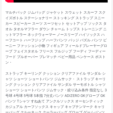
マルチパック ジムバッグ ジャケット スウェット スカーフ スク
イズボトル ステーショナリー ストッキング ストラップ スニー
カー スピーカー スーツ スーツセット セットアップ ソックス タ
オル タオルマフラー ダウン チャーム トップス トレーニング ニ
ットマフラー ネックウォーマー ノースリーブ ハイソックス ハ
ーフコート ハーフジップ ハーフパンツ バッジ パズル パンツ ビ
ーニー ファッション小物 フィギュア フィールドプレーヤーグロ
ーブ フェイスタオル フリース フルジップ フーディ フーディー
フード プルオーバー プレマッチ ベビー用品 ペンケース ボスト
ン・
ストラップ キーリング クッション クリアファイル サンダル シ
ャツ ショーツ ショートパンツ ジムサック・ ストラップ キーリ
ング クッション クリアファイル サンダル サーモボトル シャツ
ショーツ ショートパンツ ジムサック・絞り込み条件 指定なし 3
号球 4号球 5号球 5本指 7分丈パンツ ADIZERO GKグローブ GK
パンツ Tシャツ すねあて アンクルソックス オーセンティック
カジュアル カーフソックス キャップ キャプテンマーク キャリ
ーバッグ クルーネック クーラーバッグ グローブ ゲームパンツ