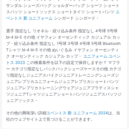
サンダル シューズバッグ ショルダーバッグ ショーツ ショート
スパッツ ショートソックス ショートタイツ ショートパンツ
ユ
ベントス 新 ユニフォーム
シンガード シンガード・
選手 指定なし リオネル・絞り込み条件 指定なし 4号球 5号球
bl-4 bl-5 その他 イヤフォン オーセンティック カジュアル カッ
プ・絞り込み条件 指定なし 1号球 3号球 4号球 5号球 Bluetooth
Tシャツ bl-4 bl-5 その他 ぬいぐるみ イヤフォン オーセンティ
ク オーセンティック カジュアル カップ・
ユニフォーム ユベン
トス 2023
この検索条件を以下の設定で保存しますか？ マフラ
ー カテゴリ指定なしバックパックシューズケースその他 カテゴ
リ指定なしジュニアスパイクジュニアトレーニングシューズジ
ュニアレプリカユニフォームジュニアレプリカショートパンツ
ジュニアレプリカトレーニングウェアジュニアプラティスシャ
ツジュニアTシャツジュニアショートパンツジュニアスパッツジ
ュニアソックス・
その他の興味深い詳細
ユベントス 新 ユニフォーム 2024
は、当
社のウェブサイト上で見つけることができます。