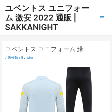
内
ユベントス ユニフォー
容
を
ム 激安 2022 通販 |
ス
Main
SAKKANIGHT
キ
ッ
Men
プ
ユベントス ユニフォーム 緑
/
未分類
/ By
istern