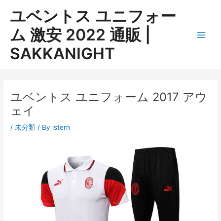
内
ユベントス ユニフォー
容
を
ム 激安 2022 通販 |
ス
Main
SAKKANIGHT
キ
ッ
Men
プ
ユベントス ユニフォーム 2017 アウ
ェイ
/
未分類
/ By
istern