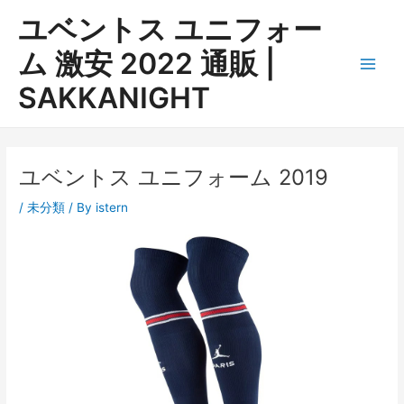
内
ユベントス ユニフォー
容
を
ム 激安 2022 通販 |
ス
Main
SAKKANIGHT
キ
ッ
Men
プ
ユベントス ユニフォーム 2019
/
未分類
/ By
istern