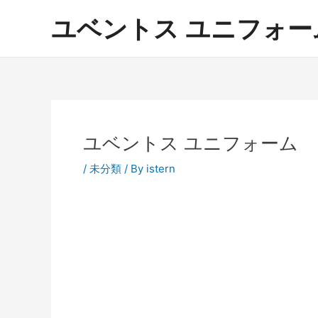
内
ユベントス ユニフォーム 激
容
を
ス
キ
ッ
プ
ユベントス ユニフォーム
/
未分類
/ By
istern