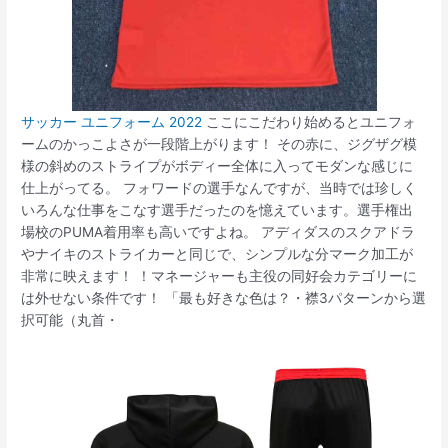
サッカー ユニフォーム 2022
ここにこだわり始めるとユニフォ
ームのかっこよさが一段階上がります！ その赤に、ジグザグ模
様の斜めのストライプがボディー全体に入ってモダンな感じに
仕上がってる。 フォワードの選手なんですが、当時では珍しく
いろんな仕事をこなす選手だったのを憶えています。選手権出
場校のPUMA着用率も高いですよね。 アディダスのスクアドラ
やナイキのストライカーと同じで、シンプルな分マーク加工が
非常に映えます！ ！マネージャーも主役の同好会カテゴリーに
は外せない条件です！ 「最も好きな色は？・襟3パターンから選
択可能（丸首・