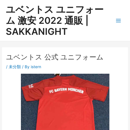
内
ユベントス ユニフォー
容
を
ム 激安 2022 通販 |
ス
Main
SAKKANIGHT
キ
ッ
Men
プ
ユベントス 公式 ユニフォーム
/
未分類
/ By
istern