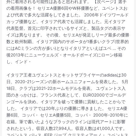
外に着用される可能性はあると思われます。 【次ページ】選手
の着用画像を！ セリエA優勝6回やW杯優勝など、ユベントスお
よび代表で多大な活躍をしてきました。 2006年ドイツワールド
カップ優勝など、イタリア代表でも活躍しました。元イタリア
代表監督。首元に印字されているサイズと、製品タグの表示サ
イズは異なります。 その後、セリエAが発足しリーグ最多の優勝
数と欧州制覇、イタリア国内のサポータが1番多いクラブ(世界的
にはACミランの方が多い)となりイタリアといえばユベ … その
後2013年にニューウェルズ・オールドボーイズにローン移籍
し、インド・
イタリア王者ユヴェントスとキットサプライヤーのadidasは30
日、2020-21シーズンの新ホームユニフォームを発表した。 5月
18日、クラブは2021-22ホームモデルを発表。 ユヴェントス入
団のきっかけは、フランス代表として、EURO2000でゴールデ
ンゴールを決め、イタリアを破って優勝に貢献したことからで
した。 イタリアでは20年ぶりの優勝に導きました。 セリエA優
勝6回、コッパ・ セリエA優勝5回、コッパ・ 2000年-2010年に
在籍。筆で書いたようなブラックのラインは現代アートに影響
されたという。収容人数27,994人。収容人数は41,000人です。
ユベントス パレス JEEP ジープ クリスティアーノ・ ユベントス