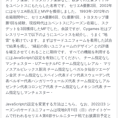
をユベントスにもたらした名将です。 セリエA優勝2回、2002年
にはセリエA得点王とMVPを獲得しました。 1993年-2012年の
在籍期間中に、セリエA優勝6回、CL優勝1回、トヨタカップ優
勝1回を経験。現役時代はユベントスに7シーズン在籍し、スク
デットを3回獲得したMFでした。余談ですが、Cygames 社はプ
レスリリースで以下のようにユベントスを紹介し、うまく “地
雷” を避けています。 まずはサードユニフォームを着用した試合
で結果を残し、“縁起の良いユニフォームのデザイン” との評価
を確立させてくれることに期待です。 すべての機能を利用する
にはJavaScriptの設定を有効にしてください。 チーム指定なし
マンチェスター・UアーセナルFC チーム指定なしレアル・ マリ
ノスアルビレックス新潟 チーム指定なしベガルタ仙台ツエーゲ
ン金沢 チーム指定なしスペイン代表ドイツ代表スウェーデン代
表ベルギー代表ハンガリーウェールズ代表 チーム指定なしアル
ゼンチン代表コロンビア代表 チーム指定なしメキシコ代表 チー
ム指定なしマンチェスター・
JavaScriptの設定を変更する方法はこちら。 なお、2022/23 シ
ーズンのサードユニフォームは現地9月11日（日）のナイトゲー
ムで行われるセリエＡ第6節サレルニターナ戦でお披露目予定と