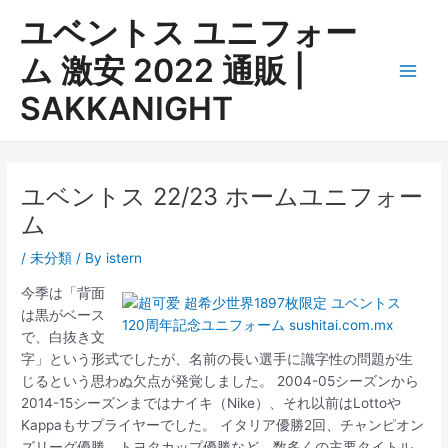
内
ユベントス ユニフォー
容
を
ム 激安 2022 通販 |
ス
Main
SAKKANIGHT
キ
ッ
Men
プ
ユベントス 22/23 ホームユニフォー
ム
/
未分類
/ By
istern
今季は「背面
は黒がベース
で、白抜き文
字」という形式でしたが、名前の長い選手に識字性の問題が生
じるという思わぬ欠点が発覚しました。 2004-05シーズンから
2014-15シーズンまではナイキ（Nike）、それ以前はLottoや
Kappaもサプライヤーでした。 イタリア優勝2回、チャンピオン
ズリーグ優勝、トヨタカップ優勝など、数多くの主要タイトル