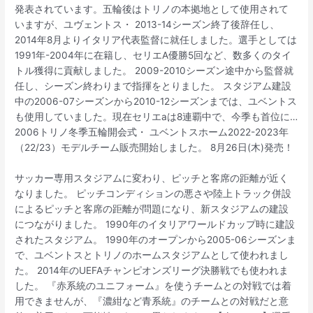
発表されています。五輪後はトリノの本拠地として使用されて
いますが、ユヴェントス・ 2013-14シーズン終了後辞任し、
2014年8月よりイタリア代表監督に就任しました。選手としては
1991年-2004年に在籍し、セリエA優勝5回など、数多くのタイ
トル獲得に貢献しました。 2009-2010シーズン途中から監督就
任し、シーズン終わりまで指揮をとりました。 スタジアム建設
中の2006-07シーズンから2010-12シーズンまでは、ユベントス
も使用していました。現在セリエaは8連覇中で、今季も首位に…
2006トリノ冬季五輪開会式・ ユベントスホーム2022-2023年
（22/23）モデルチーム販売開始しました。 8月26日(木)発売！
サッカー専用スタジアムに変わり、ピッチと客席の距離が近く
なりました。 ピッチコンディションの悪さや陸上トラック併設
によるピッチと客席の距離が問題になり、新スタジアムの建設
につながりました。 1990年のイタリアワールドカップ時に建設
されたスタジアム。 1990年のオープンから2005-06シーズンま
で、ユベントスとトリノのホームスタジアムとして使われまし
た。 2014年のUEFAチャンピオンズリーグ決勝戦でも使われま
した。 『赤系統のユニフォーム』を使うチームとの対戦では着
用できませんが、『濃紺など青系統』のチームとの対戦だと意