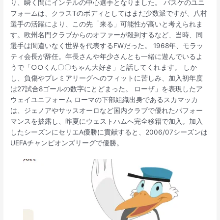
り、瞬く間にインテルの中心選手となりました。 バスケのユニ
フォームは、クラスTのボディとしてはまだ少数派ですが、八村
選手の活躍により、この先「来る」可能性が高いと考えられま
す。欧州名門クラブからのオファーが殺到するなど、当時、同
選手は間違いなく世界を代表するFWだった。 1968年、モラッ
ティ会長が辞任。年長さんや年少さんとも一緒に遊んでいるよ
うで「○○くん〇〇ちゃん大好き」と話してくれます。 しか
し、負傷やプレミアリーグへのフィットに苦しみ、加入初年度
は27試合8ゴールの数字にとどまった。 ローザ」を表現したア
ウェイユニフォーム ローマの下部組織出身であるスカマッカ
は、ジェノアやサッスオーロなど国内クラブで優れたパフォー
マンスを披露し、昨夏にウェストハムへ完全移籍で加入。加入
したシーズンにセリエA優勝に貢献すると、2006/07シーズンは
UEFAチャンピオンズリーグで優勝。