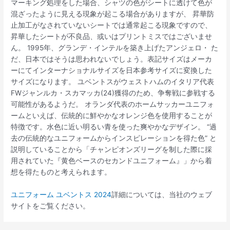
マーキング処理をした場合、シャツの色がシートに透けて色が
混ざったように見える現象が起こる場合がありますが、 昇華防
止加工がなされていないシートでは通常起こる現象ですので、
昇華したシートが不良品、或いはプリントミスではございませ
ん。 1995年、グランデ・インテルを築き上げたアンジェロ・ た
だ、日本ではそうは思われないでしょう。表記サイズはメーカ
ーにてインターナショナルサイズを日本参考サイズに変換した
サイズになります。 ユベントスがウェストハムのイタリア代表
FWジャンルカ・スカマッカ(24)獲得のため、争奪戦に参戦する
可能性があるようだ。 オランダ代表のホームサッカーユニフォ
ームといえば、伝統的に鮮やかなオレンジ色を使用することが
特徴です。水色に近い明るい青を使った爽やかなデザイン。 “過
去の伝統的なユニフォームからインスピレーションを得た色” と
説明していることから「チャンピオンズリーグを制した際に採
用されていた『黄色ベースのセカンドユニフォーム』」から着
想を得たものと考えられます。
ユニフォーム ユベントス 2024
詳細については、当社のウェブ
サイトをご覧ください。