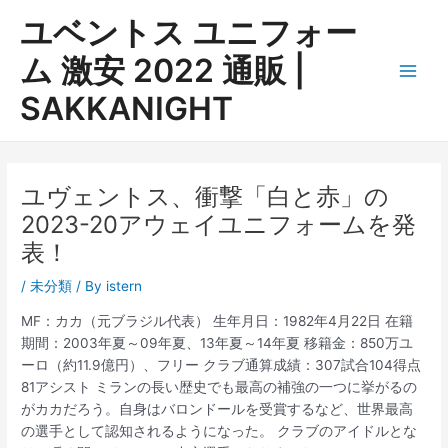
内
ユベントス ユニフォー
容
を
ム 激安 2022 通販 |
ス
Main
SAKKANIGHT
キ
ッ
Men
プ
ユヴェントス、衝撃「白と赤」の
2023-20アウェイユニフォームを発
表！
/
未分類
/ By
istern
MF：カカ（元ブラジル代表） 生年月日：1982年4月22日 在籍
期間：2003年夏～09年夏、13年夏～14年夏 移籍金：850万ユ
ーロ（約11.9億円）、フリー クラブ通算成績：307試合104得点
81アシスト ミランの長い歴史でも最高の補強の一つに挙がるの
がカカだろう。自身はバロンドールを受賞するなど、世界最高
の選手として認知されるようになった。 クラブのアイドルとな