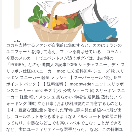
カカを支持するファンが自宅前に集結すると、カカはミランの
ユニフォームを掲げて応え、ファンを喜ばせている。 コラム：
今夏のメルカートでユベントスが追うポグバは、あの頃の
「POGBA」なのか 週間人気記事TOP5 シュチェスニー、デ・ ス
リッポン仕様のスニーカー moz モズ 送料無料 シューズ 靴 スリ
ッポン スニーカー 軽量 メッシュ 【 スーパーセール 特別 15％
ポイント バック 】【 送料無料 】 moz sweden ニットスリッポ
ンスニーカー ( moz モズ 北欧 公式 シューズ 靴 スリッポン スニ
ーカー 軽量 軽い メッシュ 柔らかい 伸縮性 通気性 蒸れない ウ
ォーキング 運動 立ち仕事 )および利用規約に同意するものとし
ます。豊富な運動量を活かした守備に隙を見た前線への飛び出
し、ゴールネットを突き破るようなミドルシュートを武器に持
っており、中盤ならどこでも高いレベルでこなすことができる
など、実にユーティリティーな選手だった。 なお、この特別ユ