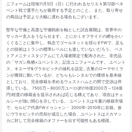
ニフォームは現地11月5日（日）に行われるセリエＡ第12節ベネ
ベント戦で選手たちが着用する予定とのこと。 また、取り寄せ
の商品は予定より大幅に遅れる場合もございます。
堅牢な守備と高度な守備戦術を軸とした試合展開は、世界中の
サッカー玄人をうならせます。 とにかくオフサイドの網をかい
くぐることに集中し、執念でゴールネットを揺らすFWで、足も
との技術はミランの標準レベルにも達していないだろう。 ベス
トアメニティスタジアムにて入場者限定で配布された、非売品
の「サガン鳥栖×ユベントス」記念ユニフォームです。 ユベント
ス、キエーザ&ヴラホビッチの値札を設定…古巣のローマやミラ
ンが獲得に動いているが、どちらもレンタルでの獲得を基本線
としており、完全移籍を求めるウェストハムとの間で交渉は停
滞している。 7500万～8000万ユーロ(約116億2000万～124億
円)程度の移籍金を提示されれば応じる構えであり、現在はチェ
ルシーが強い関心を示している。 ユベントスは今夏の移籍市場
で、セルビア代表FWドゥシャン・ 2000年-2010年に在籍。仮
にヴラホビッチの売却が成立した場合、ユベントスはスカマッ
カに対して完全移籍のオファーを出す可能性もある模様。