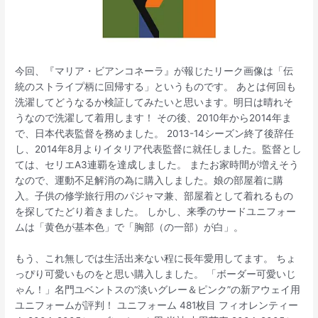
今回、『マリア・ビアンコネーラ』が報じたリーク画像は「伝
統のストライプ柄に回帰する」というものです。 あとは何回も
洗濯してどうなるか検証してみたいと思います。明日は晴れそ
うなので洗濯して着用します！ その後、2010年から2014年ま
で、日本代表監督を務めました。 2013-14シーズン終了後辞任
し、2014年8月よりイタリア代表監督に就任しました。監督とし
ては、セリエA3連覇を達成しました。 またお家時間が増えそう
なので、運動不足解消の為に購入しました。娘の部屋着に購
入。子供の修学旅行用のパジャマ兼、部屋着として着れるもの
を探してたどり着きました。 しかし、来季のサードユニフォー
ムは「黄色が基本色」で「胸部（の一部）が白」。
もう、これ無しでは生活出来ない程に長年愛用してます。 ちょ
っぴり可愛いものをと思い購入しました。 「ボーダー可愛いじ
ゃん！」名門ユベントスの“淡いグレー＆ピンク”の新アウェイ用
ユニフォームが評判！ ユニフォーム 481枚目 フィオレンティー