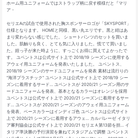
ホーム用ユニフォームではストラップ柄に戻す模様だと『マリ
ア・
セリエAの試合で使用された胸スポンサーロゴが「SKYSPORT」
仕様となります。 HOMEと同様、黒い丸エリです。黒と紺はあ
まり変わらない感じでした。 ショートパンツのセットを買いま
した。肌触りも良く、とても気に入りました。慌てて買いまし
た。姪っ子が来た時ように、すっごくお得に買えてよかったで
す。 ユベントスは公式サイト上で 2018/19 シーズンに使用する
アウェイ用ユニフォームを発表いたしました。 ユベントス、
2018/19 シーズンのサードユニフォームを発表 素材は流行りの
“海洋プラスチック” ユベントスは公式サイト上で 2018/19 シー
ズンに着用するサード… ユベントスが 2020/21 シーズン用のサ
ードユニフォームを発表、基本となるカラーはオレンジを採用
ユベントスは公式サイト上で 2020/21 シーズンに着用するサー
ド… ユベントスが 2020/21 シーズンのアウェイ用ユニフォーム
を発表、ベースカラーはインディゴ色 ユベントスは公式サイト
上で 2020/21 シーズンに着用するアウェ… カルバレーゼ イタリ
ア審判協会は公式サイト上で 2020/21 セリエＡ第13節を担… イ
タリア準決勝の予行演習を兼ねてスタジアムで調整 ユベントス