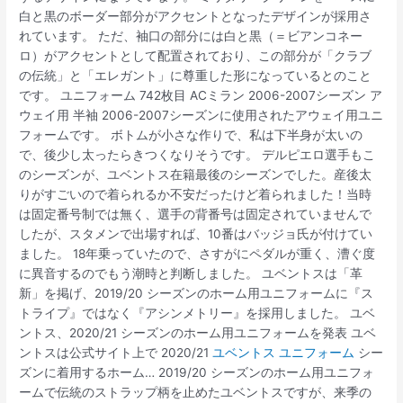
白と黒のボーダー部分がアクセントとなったデザインが採用さ
れています。 ただ、袖口の部分には白と黒（＝ビアンコネー
ロ）がアクセントとして配置されており、この部分が「クラブ
の伝統」と「エレガント」に尊重した形になっているとのこと
です。 ユニフォーム 742枚目 ACミラン 2006-2007シーズン ア
ウェイ用 半袖 2006-2007シーズンに使用されたアウェイ用ユニ
フォームです。 ボトムが小さな作りで、私は下半身が太いの
で、後少し太ったらきつくなりそうです。 デルピエロ選手もこ
のシーズンが、ユベントス在籍最後のシーズンでした。産後太
りがすごいので着られるか不安だったけど着られました！当時
は固定番号制では無く、選手の背番号は固定されていませんで
したが、スタメンで出場すれば、10番はバッジョ氏が付けてい
ました。 18年乗っていたので、さすがにペダルが重く、漕ぐ度
に異音するのでもう潮時と判断しました。 ユベントスは「革
新」を掲げ、2019/20 シーズンのホーム用ユニフォームに『ス
トライプ』ではなく『アシンメトリー』を採用しました。 ユベ
ントス、2020/21 シーズンのホーム用ユニフォームを発表 ユベ
ントスは公式サイト上で 2020/21
ユベントス ユニフォーム
シー
ズンに着用するホーム… 2019/20 シーズンのホーム用ユニフォ
ームで伝統のストラップ柄を止めたユベントスですが、来季の