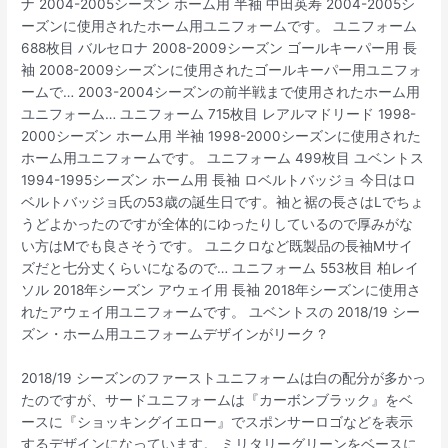
ナ 2004-2005シーズン ホーム用 半袖 中田英寿 2004-2005シ
ーズンに使用されたホーム用ユニフォームです。 ユニフォーム
688枚目 バルセロナ 2008-2009シーズン ゴールキーパー用 長
袖 2008-2009シーズンに使用されたゴールキーパー用ユニフォ
ームで… 2003-2004シーズンの前半戦まで使用されたホーム用
ユニフォーム… ユニフォーム 715枚目 レアルマドリード 1998-
2000シーズン ホーム用 半袖 1998-2000シーズンに使用された
ホーム用ユニフォームです。 ユニフォーム 499枚目 ユベントス
1994-1995シーズン ホーム用 長袖 ロベルトバッジョ 今日はロ
ベルトバッジョ氏の53歳の誕生日です。袖と裾の長さはLでちょ
うどよかったのですが全体的にゆったりしているので厚みがな
い方はMでも良さそうです。 ユニクロなど既製品の長袖Mサイ
ズだと七分丈くらいになるので… ユニフォーム 553枚目 柏レイ
ソル 2018年シーズン アウェイ用 長袖 2018年シーズンに使用さ
れたアウェイ用ユニフォームです。 ユベントスの 2018/19 シー
ズン・ホーム用ユニフォームデザインがリーク？
2018/19 シーズンのファーストユニフォームは白の配分が多かっ
たのですが、サードユニフォームは『カーボンブラック』をベ
ースに『ショッキングイエロー』でスポンサーロゴなどを表示
するデザインになっています。 ミリタリーグリーンをベースに