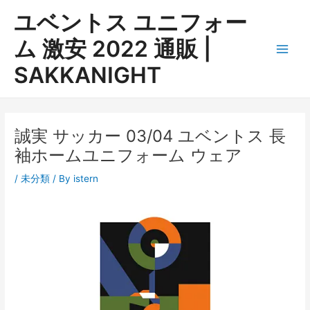
内
ユベントス ユニフォー
容
を
ム 激安 2022 通販 |
ス
Main
SAKKANIGHT
キ
ッ
Men
プ
誠実 サッカー 03/04 ユベントス 長
袖ホームユニフォーム ウェア
/
未分類
/ By
istern