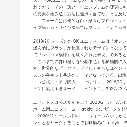
ズ）（GKユニフォームなので丈が長く作られて
れており、その一環としてエンブレムの変更にも
の要素を組み込む方法に焦点を当てた」と言及して
ユニフォームは伝統的な白・結果はプロジェクト
イプ幅』もデザイン次第ではブランディングも可
2019/20 シーズンの GK ユニフォーム
迷彩柄にブラックが配置されたデザインとなってい
で『シマウマ模様』を取り入れた表現」であると
「これまでに採用歴がない基本色」を積極的に入
す。世界的なビッグクラブとして有名なユベント
ズンの各キット共通のテーマとなっている。出場試合
トス公式ストアで購入。 ユベントス、2018/19
ズンに着用するサード… ユベントス、2022/23
ユベントスは公式サイト上で 2020/21 シーズ
ホーム用ユニフォーム（1st kit）のデザイン
「2020/21 シーズン用のユニフォームをいつ
ンなどをリークすることでお馴染みの footy