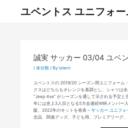
内
ユベントス ユニフォーム 激
容
を
ス
キ
ッ
プ
誠実 サッカー 03/04 
/
未分類
/ By
istern
ユベントスの 2019/20 シーズン用ユニフォー
クスはどちらもオレンジを基調とし、シャツは全
“Jeep 4xe” がシーズンを通して示される
年には史上3人目となる5大会連続W杯メンバー入り
阪、2022年のキットを発表 –
サッカー ユニフォー
念品、関連グッズ、子ども用、プレミアリーグ、