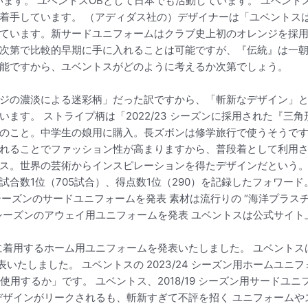
います。 ユベントスOBとして日本でも活動しています。 ユベン
着手しています。 （アディダス社の）デザイナーは「ユベントス
います。新サードユニフォームはクラブ史上初のオレンジを採用した革
次第で比較的早期に手に入れることは可能ですが、『伝統』は一朝
能ですから、ユベントスがどのように考えるか次第でしょう。
は「オレンジの濃淡による迷彩柄」だった訳ですから、「斬新なデザイン
ます。 ストライプ柄は「2022/23 シーズンに採用された『三
のこと。中学生の娘用に購入。長ズボンは修学旅行で使うそうで
れることでファッション性が高まりますから、普段着として利用
ス。世界の芸術からインスピレーションを得たデザインだという。芸
数1位（705試合）、得点数1位（290）を記録したフォワード。 1
 シーズンのサードユニフォームを発表 素材は流行りの “海洋プラスチック
 シーズンのアウェイ用ユニフォームを発表 ユベントスは公式サイト上で
ンに着用するホーム用ユニフォームを発表いたしました。 ユベントスは
を発表いたしました。 ユベントスの 2023/24 シーズン用ホーム
から使用するか」です。 ユベントス、2018/19 シーズン用サード
h… デザインがリークされるも、斬新すぎて不評を招く ユニフォー