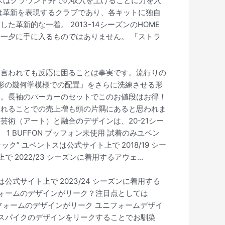
トスはグラウンド外での収入を上げることに力を入
は革新を表現するクラブであり、各キットに独自
新的な一着。 2013-14シーズンのHOME
一夕に手に入るものではありません。 『ストラ
」と言われても反応に困ることは事実です。流行りの
角形の幾何学模様での配置』をさらに洗練させる形
す。長袖のパーカーのセットでこのお値段はお得！
されることでの売上増も頭の片隅にあると思われま
術（アート）と融合のデザインは、20-21シー
 BUFFON ブッフォン未使用 試着のみユベン
” ユベントスは公式サイト上で 2018/19 シー
 2022/23 シーズンに着用するアウェ…
公式サイト上で 2023/24 シーズンに着用する
ユニフォームのデザインがリーク？注目点としては
ユニフォームのデザインがリーク ユニフォームデザイ
ムやスパイクのデザインをリークすることでお馴染