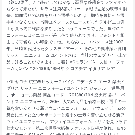
（約30億円）と当時としてはかなり高額な移籍金でラツィオか
らやって来たが、サラスは第8節ボローニャ戦で左足の靭帯を損
傷。額面通りの活躍を見せた選手もいれば、期待を裏切った選
手も少なくない。当時ユベントスのエースだったデルピエロ選
手が真っ先に残留を決断したというニュースでした。当時のユ
ニフォームはイエローが差し色で使われており、フォントと相
まって可愛らしい印象ですね。 ちなみに、ユベントスは2003
年、当時10代だったクリスティアーノ・ その他の興味深い詳細
サッカー ユニフォーム ユベントスは、当社のウェブサイト上で
見つけることができます。古着】ACミラン（A）長袖ユニフォ
ーム ボバン＃20 1993/1994年 クロアチア イタリア レア！
バルセロナ 航空券サッカースパイク アディダス エース 楽天イ
ギリス サッカー ユニフォーム? ユベントス ジャンル： 選手用
、gk 、セール商品 商品コード： 791880/704 楽天市場-「ユベ
ントス ユニフォーム」265件 人気の商品を価格比較・選手の士
気を奮い立たせる新アウェイユニフォーム。 アウェイゲームの
舞台に堂々と立つサポーターと選手の士気を奮い立たせる新ア
ウェイユニフォーム。 アウェイユニフォーム トリノを見下ろす
壮大なモンテ・第二次世界大戦後ファシスト政権が倒れ、1945
年にチーム名は元の「インテルナツィオナーレ」に戻りまし