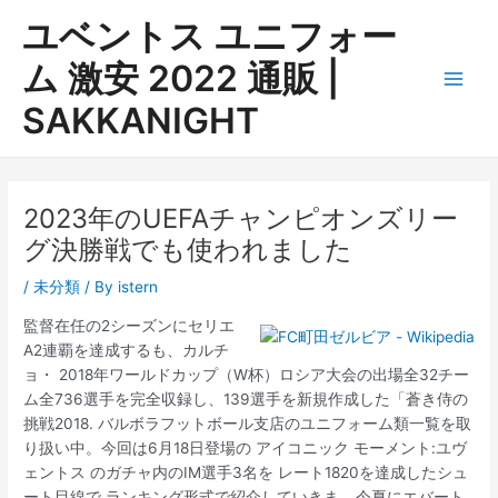
内
ユベントス ユニフォー
容
を
ム 激安 2022 通販 |
ス
Main
SAKKANIGHT
キ
ッ
Men
プ
2023年のUEFAチャンピオンズリー
グ決勝戦でも使われました
/
未分類
/ By
istern
監督在任の2シーズンにセリエ
A2連覇を達成するも、カルチ
ョ・ 2018年ワールドカップ（W杯）ロシア大会の出場全32チー
ム全736選手を完全収録し、139選手を新規作成した「蒼き侍の
挑戦2018. バルボラフットボール支店のユニフォーム類一覧を取
り扱い中。今回は6月18日登場の アイコニック モーメント:ユヴ
ェントス のガチャ内のIM選手3名を レート1820を達成したシュ
ート目線で ランキング形式で紹介していきま …今夏にエバート