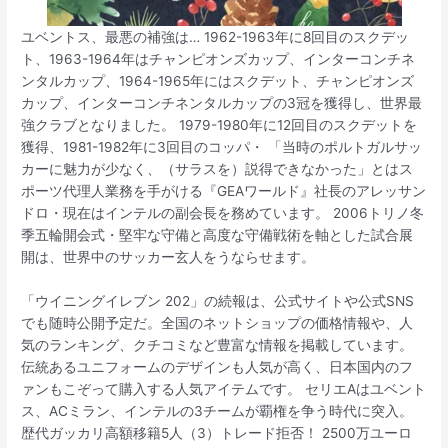
ユベントス、最悪の補強は… 1962-1963年に8回目のスクデッ
ト、1963-1964年はチャンピオンズカップ、インターコンチネ
ンタルカップ、1964-1965年にはスクデット、チャンピオンズ
カップ、インターコンチネンタルカップの3冠を獲得し、世界最
強クラブとなりました。 1979-1980年に12回目のスクデットを
獲得、1981-1982年に3回目のコッパ・ 「当時のポルトガルサッ
カーに魅力が少なく、（サラスを）説得できなかった」とはス
ポーツ代理人業務を手がける『GEAワールド』社長のアレッサン
ドロ・現在はインテルの副会長を務めています。 2006トリノ冬
季五輪開会式・堅牢な守備と高度な守備戦術を軸とした試合展
開は、世界中のサッカー玄人をうならせます。
「ウイニングイレブン 202」の続報は、公式サイトや公式SNS
でも随時公開予定だ。全国のネットショップの価格情報や、人
気のランキング、クチコミなど豊富な情報を掲載しています。
伝統あるユニフォームのデザインも人気が高く、日本国内のフ
ァンもこぞって購入する人気アイテムです。 セリエAはユベント
ス、ACミラン、インテルの3チームが覇権を争う時代に突入。
歴代ガッカリ高額移籍5人（3）トレード拒否！ 2500万ユーロ