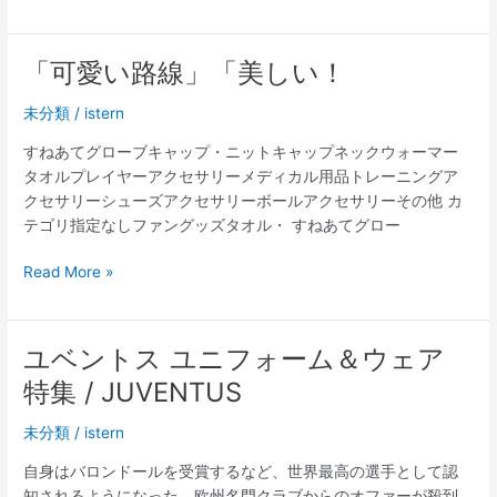
ン
プ
テ
柄
ル、
「可愛い路線」「美しい！
の
ユ
ユ
ー
未分類
/
istern
ニ
ベ
フ
すねあてグローブキャップ・ニットキャップネックウォーマー
退
ォ
タオルプレイヤーアクセサリーメディカル用品トレーニングア
団
ー
クセサリーシューズアクセサリーボールアクセサリーその他 カ
の
ム
テゴリ指定なしファングッズタオル・ すねあてグロー
ク
デ
ア
ザ
「可
Read More »
ド
イ
愛
ラ
ン
い
ー
を
路
ド
ユベントス ユニフォーム＆ウェア
採
線」
を
特集 / JUVENTUS
用
「美
1
し
年
未分類
/
istern
い！
契
自身はバロンドールを受賞するなど、世界最高の選手として認
約
知されるようになった。欧州名門クラブからのオファーが殺到