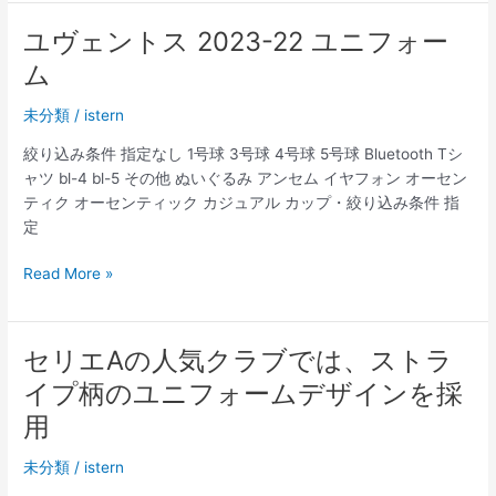
ン
ト
ユヴェントス 2023-22 ユニフォー
ス
ム
ユ
ニ
未分類
/
istern
フ
ォ
絞り込み条件 指定なし 1号球 3号球 4号球 5号球 Bluetooth Tシ
ー
ャツ bl-4 bl-5 その他 ぬいぐるみ アンセム イヤフォン オーセン
ム
ティク オーセンティック カジュアル カップ・絞り込み条件 指
2023-
定
21
–
ユ
Read More »
ユ
ヴ
ベ
ェ
ン
ン
セリエAの人気クラブでは、ストラ
ト
ト
イプ柄のユニフォームデザインを採
ス
ス
ユ
2023-
用
ニ
22
フ
未分類
/
istern
ユ
ォ
ニ