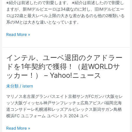
※紹介は前述したので割愛します。 ※紹介は前述したので割愛し
ー
フ
ますが、新IMデルピエーロは34歳なのに対し、旧IMデルピエー
ム
ォ
ロは22歳と最大レベル上限の大きな差があるのも他の2種類いる
激
ー
系のIMとは大きな違いとなっています。
安
ム
2023
セ
Read More »
リ
エ
A
インテル、ユーベ退団のクアドラー
の
ドを1年契約で獲得！（超WORLDサ
人
気
ッカー！） – Yahoo!ニュース
ク
未分類
/
istern
ラ
ブ
マリノス名古屋グランパスエイト京都サンガFCガンバ大阪セレ
で
ッソ大阪ヴィッセル神戸サンフレッチェ広島アビスパ福岡北海
は、
道コンサドーレ札幌浦和レッズアルビレックス新潟サガン鳥栖
ス
横浜FC ユニフォーム ユベントス 2024 ユベ
ト
ラ
イ
Read More »
イ