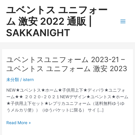
内
ユベントス ユニフォー
容
を
ム 激安 2022 通販 |
ス
Main
SAKKANIGHT
キ
ッ
Men
プ
ユベントスユニフォーム 2023-21 –
ユベントス ユニフォーム 激安 2023
未分類
/
istern
NEW★ユベントス★ホーム★子供用上下★ディバラ★ユニフォ
ーム★★ ２０２０-２０２１NEWデザイン★ユベントス★ホーム
★子供用上下セット★レプリカユニフォーム（送料無料ゆうゆ
うメルカリ便））（ゆうパケットに限る） サイ […]
ユ
Read More »
ベ