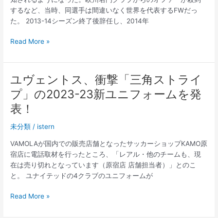
で
するなど、当時、同選手は間違いなく世界を代表するFWだっ
獲
た。 2013-14シーズン終了後辞任し、2014年
得！
（超
ユ
Read More »
WORLD
ベ
サ
ン
ッ
ト
カ
ユヴェントス、衝撃「三角ストライ
ス
ー！）
プ」の2023-23新ユニフォームを発
ユ
–
ニ
表！
Yahoo!
フ
ニ
未分類
/
istern
ォ
ュ
ー
ー
VAMOLAが国内での販売店舗となったサッカーショップKAMO原
ム
ス
宿店に電話取材を行ったところ、「レアル・他のチームも、現
＆
在は売り切れとなっています（原宿店 店舗担当者）」とのこ
ウ
と。 ユナイテッドの4クラブのユニフォームが
ェ
ア
ユ
Read More »
特
ヴ
集
ェ