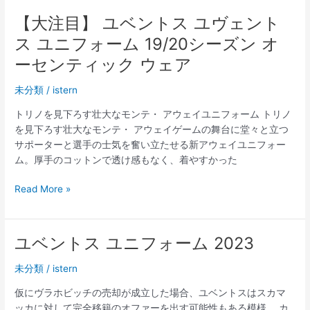
/
ン
【大注目】 ユベントス ユヴェント
JUVENTUS
ト
ス ユニフォーム 19/20シーズン オ
ス、
衝
ーセンティック ウェア
撃
未分類
/
istern
「三
角
トリノを見下ろす壮大なモンテ・ アウェイユニフォーム トリノ
ス
を見下ろす壮大なモンテ・ アウェイゲームの舞台に堂々と立つ
ト
サポーターと選手の士気を奮い立たせる新アウェイユニフォー
ラ
ム。厚手のコットンで透け感もなく、着やすかった
イ
プ」
【大
Read More »
の
注
2023-
目】
23
ユ
ユベントス ユニフォーム 2023
新
ベ
ユ
ン
未分類
/
istern
ニ
ト
フ
仮にヴラホビッチの売却が成立した場合、ユベントスはスカマ
ス
ォ
ッカに対して完全移籍のオファーを出す可能性もある模様。 カ