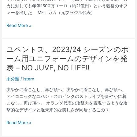
ユ
ー
カに対しても年俸1500万ユーロ（約21億円）という破格のオフ
ヴ
ム
ァーを出した。 MF：カカ（元ブラジル代表）
ェ
を
ン
発
ユ
Read More »
ト
表！
ベ
ス
ン
ユ
ト
ニ
ユベントス、2023/24 シーズンのホ
ス
フ
ーム用ユニフォームのデザインを発
ユ
ォ
ニ
表 – NO JUVE, NO LIFE!!
ー
フ
ム
未分類
/
istern
ォ
19/20
ー
シ
爽やかに着こなし、再び頂へ。爽やかに着こなし、再び頂へ。
ム
ー
アイコニックなユベントスのピンクのストライプを爽やかに着
2023
ズ
こなし、再び頂へ。 オランダ代表の攻撃力を表現するような攻
ン
撃的なデザインと近未来的な美しさが同居するこのユ
オ
ー
ユ
Read More »
セ
ベ
ン
ン