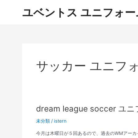
内
ユベントス ユニフォーム 激
容
を
ス
キ
ッ
プ
サッカー ユニフ
dream league socce
未分類
/
istern
今月は木曜日が５回あるので、過去のWMアーカ