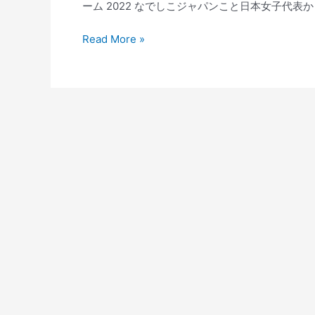
ーム 2022 なでしこジャパンこと日本女子代表か
dream
Read More »
league
soccer
ユ
ニ
フ
ォ
ー
ム
ユ
ベ
ン
ト
ス