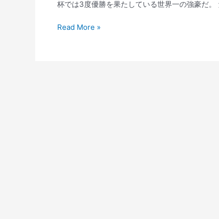
杯では3度優勝を果たしている世界一の強豪だ。 だ
ユ
Read More »
ベ
ン
ト
ス
2018
ユ
ニ
フ
ォ
ー
ム
キ
ー
パ
ー