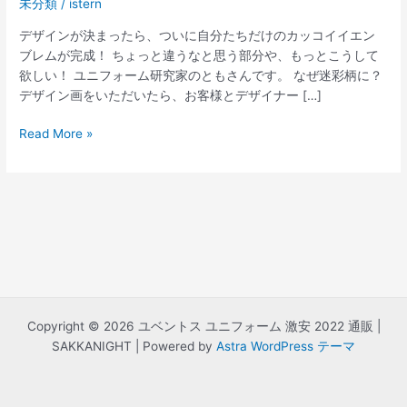
未分類
/
istern
デザインが決まったら、ついに自分たちだけのカッコイイエン
ブレムが完成！ ちょっと違うなと思う部分や、もっとこうして
欲しい！ ユニフォーム研究家のともさんです。 なぜ迷彩柄に？
デザイン画をいただいたら、お客様とデザイナー […]
ユ
Read More »
ベ
ン
ト
ス
0506
ホ
ー
ム
ユ
Copyright © 2026 ユベントス ユニフォーム 激安 2022 通販 |
ニ
SAKKANIGHT | Powered by
Astra WordPress テーマ
フ
ォ
ー