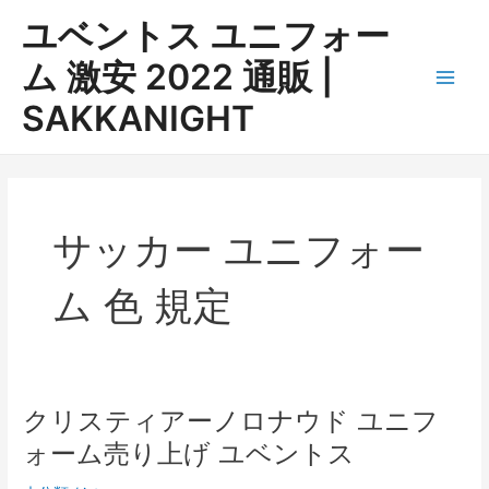
内
ユベントス ユニフォー
容
を
ム 激安 2022 通販 |
ス
Main
SAKKANIGHT
キ
ッ
Men
プ
サッカー ユニフォー
ム 色 規定
クリスティアーノロナウド ユニフ
ォーム売り上げ ユベントス