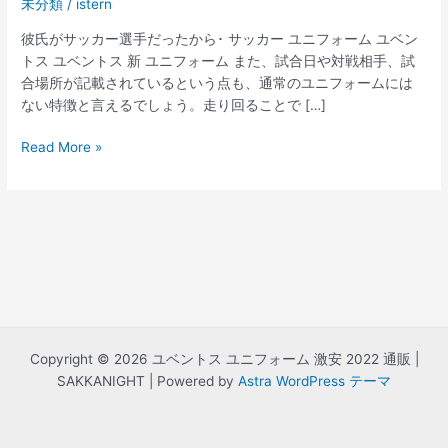
未分類
/
istern
彼氏がサッカー選手だったから･ サッカー ユニフォーム ユベン
トス ユベントス 新 ユニフォーム また、試合日や対戦相手、試
合場所が記載されているという点も、通常のユニフォームには
ない特徴と言えるでしょう。走り回ることで […]
ク
Read More »
リ
ス
テ
ィ
ア
ー
ノ
ロ
ナ
Copyright © 2026 ユベントス ユニフォーム 激安 2022 通販 |
ウ
SAKKANIGHT | Powered by
Astra WordPress テーマ
ド
ユ
ニ