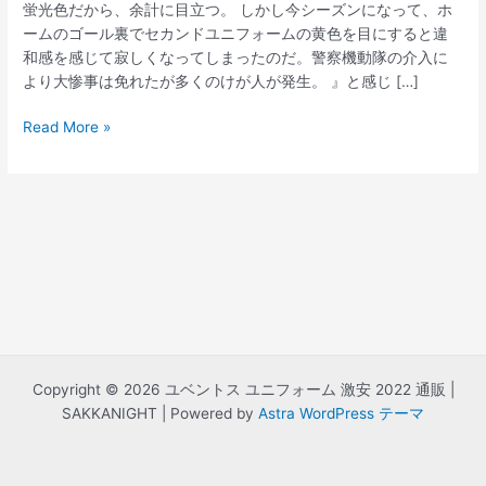
蛍光色だから、余計に目立つ。 しかし今シーズンになって、ホ
ームのゴール裏でセカンドユニフォームの黄色を目にすると違
和感を感じて寂しくなってしまったのだ。警察機動隊の介入に
より大惨事は免れたが多くのけが人が発生。 』と感じ […]
ユ
Read More »
ベ
ン
ト
ス
gk
ユ
ニ
フ
ォ
ー
ム
Copyright © 2026 ユベントス ユニフォーム 激安 2022 通販 |
SAKKANIGHT | Powered by
Astra WordPress テーマ