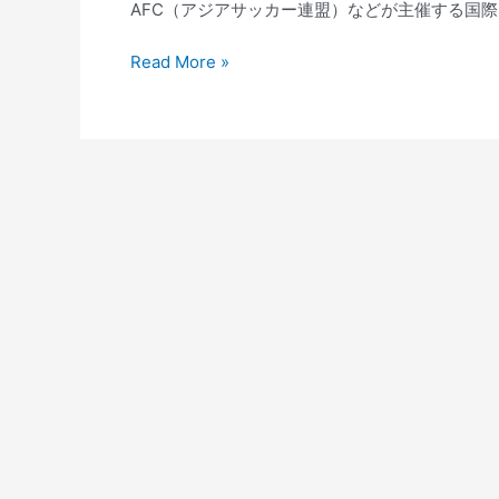
AFC（アジアサッカー連盟）などが主催する国際大
ユ
Read More »
ベ
ン
ト
ス
ユ
ニ
フ
ォ
ー
ム
2017