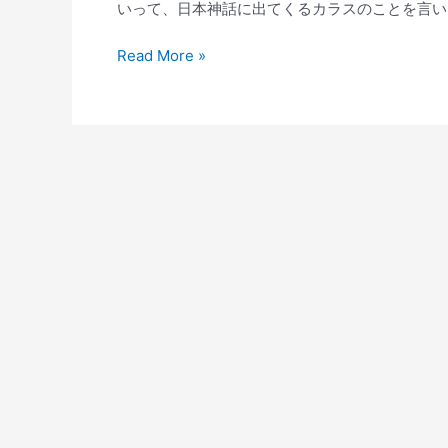
いって、日本神話に出てくるカラスのことを言いま
ユ
Read More »
ベ
ン
ト
ス
01
02
ユ
ニ
フ
ォ
ー
ム