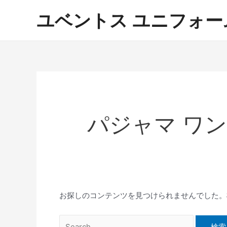
内
ユベントス ユニフォーム 激
容
を
ス
キ
ッ
プ
パジャマ ワン
お探しのコンテンツを見つけられませんでした。
検