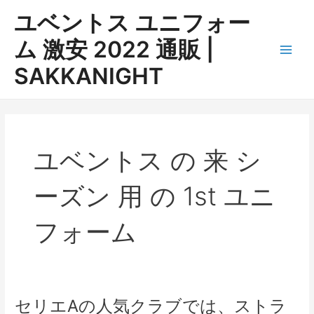
内
ユベントス ユニフォー
容
を
ム 激安 2022 通販 |
ス
Main
SAKKANIGHT
キ
ッ
Men
プ
ユベントス の 来 シ
ーズン 用 の 1st ユニ
フォーム
セリエAの人気クラブでは、ストラ