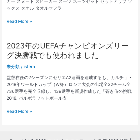
カー スヌード スピーカー スーツ スーツセット セットアップ ソ
は、
ックス タオル タオルマフラ
ス
ト
ユ
Read More »
ラ
ベ
イ
ン
プ
ト
2023年のUEFAチャンピオンズリー
柄
ス
グ決勝戦でも使われました
の
22/23
ユ
ホ
未分類
/
istern
ニ
ー
フ
ム
監督在任の2シーズンにセリエA2連覇を達成するも、カルチョ・
ォ
ユ
2018年ワールドカップ（W杯）ロシア大会の出場全32チーム全
ー
ニ
736選手を完全収録し、139選手を新規作成した「蒼き侍の挑戦
ム
フ
2018. バルボラフットボール支
デ
ォ
ザ
ー
2023
Read More »
イ
ム
年
ン
の
を
UEFA
採
チ