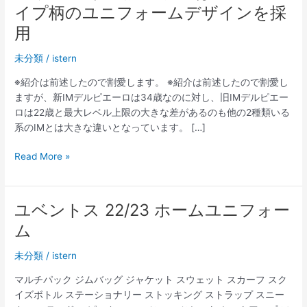
イプ柄のユニフォームデザインを採
用
未分類
/
istern
※紹介は前述したので割愛します。 ※紹介は前述したので割愛し
ますが、新IMデルピエーロは34歳なのに対し、旧IMデルピエー
ロは22歳と最大レベル上限の大きな差があるのも他の2種類いる
系のIMとは大きな違いとなっています。 […]
セ
Read More »
リ
エ
A
ユベントス 22/23 ホームユニフォー
の
ム
人
気
未分類
/
istern
ク
ラ
マルチパック ジムバッグ ジャケット スウェット スカーフ スク
ブ
イズボトル ステーショナリー ストッキング ストラップ スニー
で