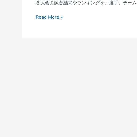
各大会の試合結果やランキングを、選手、チーム、監
サ
Read More »
ッ
カ
ー
日
本
代
表
「迷
彩
柄」
新
ユ
ニ
フ
ォ
ー