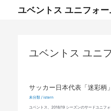
内
ユベントス ユニフォーム 激
容
を
ス
キ
ッ
プ
ユベントス ユニフ
サッカー日本代表「迷彩柄
未分類
/
istern
ユベントス、2018/19 シーズンのサードユニフ