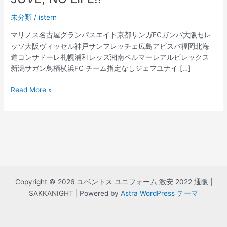
未分類
/
istern
マリノス名古屋グランパスエイト京都サンガFCガンバ大阪セレ
ッソ大阪ヴィッセル神戸サンフレッチェ広島アビスパ福岡北海
道コンサドーレ札幌浦和レッズ湘南ベルマーレアルビレックス
新潟サガン鳥栖横浜FC チーム指定なしジェフユナイ […]
ユ
Read More »
ベ
ン
ト
ス、
2023/23
シ
ー
ズ
Copyright © 2026 ユベントス ユニフォーム 激安 2022 通販 |
ン
SAKKANIGHT | Powered by
Astra WordPress テーマ
の
サ
ー